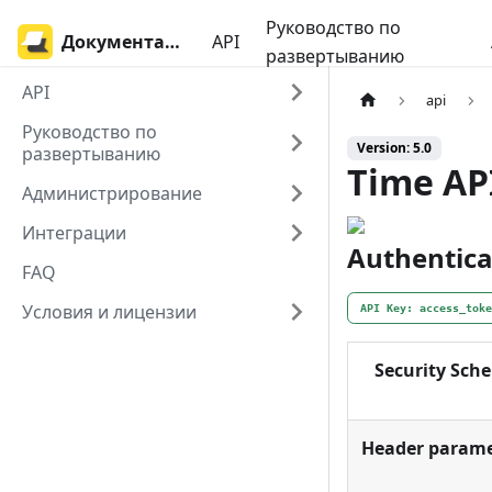
Руководство по
Документация Time
API
развертыванию
API
api
Руководство по
Version: 5.0
развертыванию
Time AP
Администрирование
Интеграции
Authentica
FAQ
Условия и лицензии
API Key: access_tok
Security Sch
Header parame