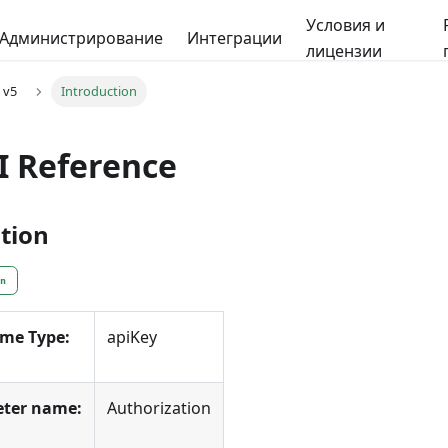
Условия и
Администрирование
Интеграции
лицензии
v5
Introduction
I Reference
tion
en
eme Type:
apiKey
ter name:
Authorization